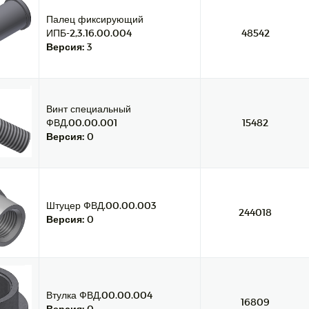
Палец фиксирующий
ИПБ-2,3.16.00.004
48542
Версия:
3
Винт специальный
ФВД.00.00.001
15482
Версия:
0
Штуцер ФВД.00.00.003
244018
Версия:
0
Втулка ФВД.00.00.004
16809
Версия:
0