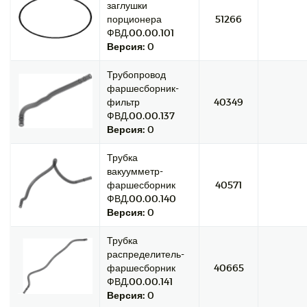
заглушки
порционера
51266
ФВД.00.00.101
Версия:
0
Трубопровод
фаршесборник-
фильтр
40349
ФВД.00.00.137
Версия:
0
Трубка
вакуумметр-
фаршесборник
40571
ФВД.00.00.140
Версия:
0
Трубка
распределитель-
фаршесборник
40665
ФВД.00.00.141
Версия:
0