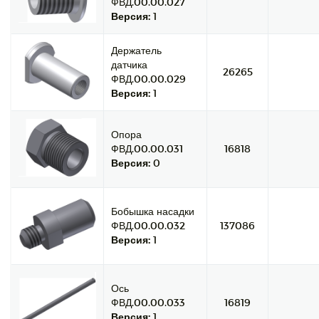
ФВД.00.00.027
Версия:
1
Держатель
датчика
26265
ФВД.00.00.029
Версия:
1
Опора
ФВД.00.00.031
16818
Версия:
0
Бобышка насадки
ФВД.00.00.032
137086
Версия:
1
Ось
ФВД.00.00.033
16819
Версия:
1