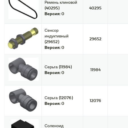
Ремень клиновой
(40295)
40295
Версия:
0
Сенсор
индуктивный
29652
(29652)
Версия:
0
Серьга (11984)
11984
Версия:
0
Серьга (12076)
12076
Версия:
0
Соленоид