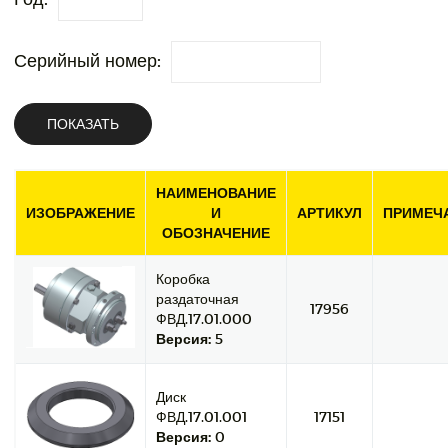
Серийный номер:
ПОКАЗАТЬ
НАИМЕНОВАНИЕ
ИЗОБРАЖЕНИЕ
И
АРТИКУЛ
ПРИМЕЧ
ОБОЗНАЧЕНИЕ
Коробка
раздаточная
17956
ФВД.17.01.000
Версия:
5
Диск
ФВД.17.01.001
17151
Версия:
0