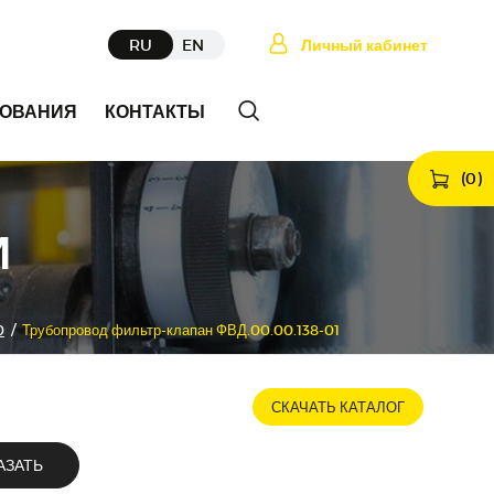
RU
EN
Личный кабинет
ДОВАНИЯ
КОНТАКТЫ
(
0
)
И
0
/
Трубопровод фильтр-клапан ФВД.00.00.138-01
СКАЧАТЬ КАТАЛОГ
АЗАТЬ