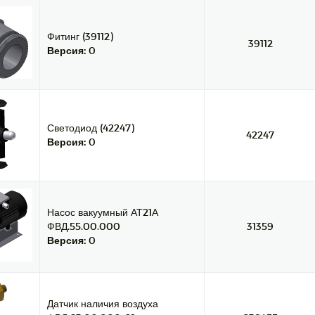
Фитинг (39112)
39112
Версия:
0
Светодиод (42247)
42247
Версия:
0
Насос вакуумный АТ21А
ФВД.55.00.000
31359
Версия:
0
Датчик наличия воздуха