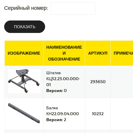
Серийный номер:
ПОКАЗАТЬ
НАИМЕНОВАНИЕ
ИЗОБРАЖЕНИЕ
И
АРТИКУЛ
ПРИМЕЧ
ОБОЗНАЧЕНИЕ
Штатив
КЦ32.23.00.000-
293650
01
Версия:
0
Балка
КН22.09.04.000
10232
Версия:
2