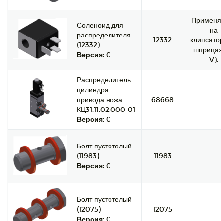
Применя
Соленоид для
на
распределителя
12332
клипсато
(12332)
шприцах
Версия:
0
V).
Распределитель
цилиндра
привода ножа
68668
КЦ31.11.02.000-01
Версия:
0
Болт пустотелый
(11983)
11983
Версия:
0
Болт пустотелый
(12075)
12075
Версия:
0