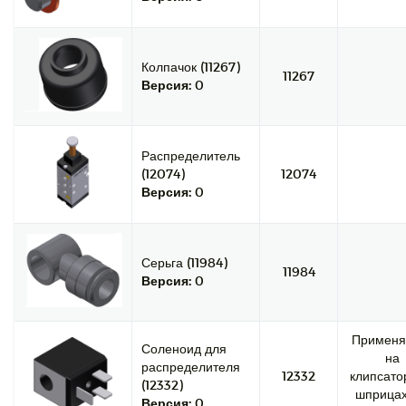
Колпачок (11267)
11267
Версия:
0
Распределитель
(12074)
12074
Версия:
0
Серьга (11984)
11984
Версия:
0
Применя
Соленоид для
на
распределителя
12332
клипсато
(12332)
шприцах
Версия:
0