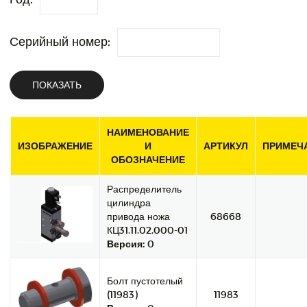
Серийный номер:
ПОКАЗАТЬ
НАИМЕНОВАНИЕ
ИЗОБРАЖЕНИЕ
И
АРТИКУЛ
ПРИМЕЧ
ОБОЗНАЧЕНИЕ
Распределитель
цилиндра
привода ножа
68668
КЦ31.11.02.000-01
Версия:
0
Болт пустотелый
(11983)
11983