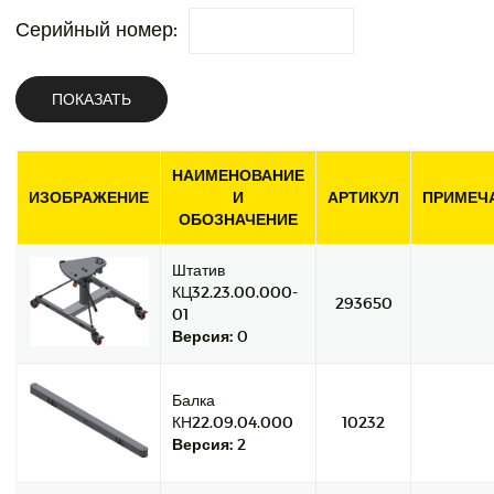
Серийный номер:
ПОКАЗАТЬ
НАИМЕНОВАНИЕ
ИЗОБРАЖЕНИЕ
И
АРТИКУЛ
ПРИМЕЧ
ОБОЗНАЧЕНИЕ
Штатив
КЦ32.23.00.000-
293650
01
Версия:
0
Балка
КН22.09.04.000
10232
Версия:
2