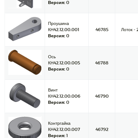
Версия:
0
Проушина
КН42.12.00.001
46785
Лоток - 
Версия:
0
Ось
КН42.12.00.005
46788
Версия:
0
Винт
КН42.12.00.006
46790
Версия:
0
Контргайка
КН42.12.00.007
46792
Версия:
1