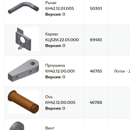
Рычаг
КН42.12.01.005
50301
Версия:
0
Каркас
КЦ32М.22.01.000
69410
Версия:
0
Проушина
КН42.12.00.001
46785
Лоток - 
Версия:
0
Ось
КН42.12.00.005
46788
Версия:
0
Винт