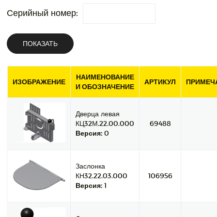
Серийный номер:
ПОКАЗАТЬ
НАИМЕНОВАНИЕ
ИЗОБРАЖЕНИЕ
АРТИКУЛ
ПРИМЕЧ
И ОБОЗНАЧЕНИЕ
Дверца левая
КЦ32М.22.00.000
69488
Версия:
0
Заслонка
КН32.22.03.000
106956
Версия:
1