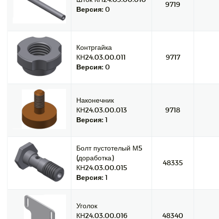
9719
Версия:
0
Контргайка
КН24.03.00.011
9717
Версия:
0
Наконечник
КН24.03.00.013
9718
Версия:
1
Болт пустотелый М5
(доработка)
48335
КН24.03.00.015
Версия:
1
Уголок
КН24.03.00.016
48340