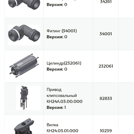
34261
Версия:
0
Фитинг (34001)
34001
Версия:
0
Цилиндр(232061)
232061
Версия:
0
Привод
клипсовальный
82833
КН24А.03.00.000
Версия:
1
Вилка
КН24.03.01.000
10239