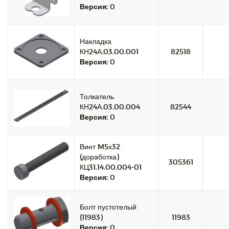
Версия:
0
Накладка
КН24А.03.00.001
82518
Версия:
0
Толкатель
КН24А.03.00.004
82544
Версия:
0
Винт M5х32
(доработка)
305361
КЦ31.14.00.004-01
Версия:
0
Болт пустотелый
(11983)
11983
Версия:
0