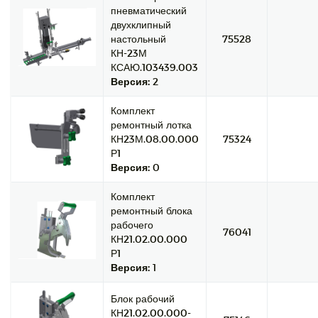
пневматический
двухклипный
настольный
75528
КН-23М
КСАЮ.103439.003
Версия:
2
Комплект
ремонтный лотка
КН23М.08.00.000
75324
Р1
Версия:
0
Комплект
ремонтный блока
рабочего
76041
КН21.02.00.000
Р1
Версия:
1
Блок рабочий
КН21.02.00.000-