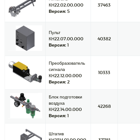
КН22.02.00.000
37463
Версия:
5
Пульт
КН22.07.00.000
40382
Версия:
1
Преобразователь
сигнала
10333
КН22.12.00.000
Версия:
2
Блок подготовки
воздуха
42268
КН22.14.00.000
Версия:
1
Штатив
КН23М.01.00.000
37781