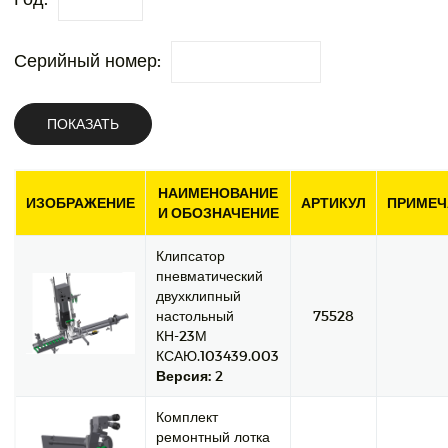
Серийный номер:
ПОКАЗАТЬ
НАИМЕНОВАНИЕ
ИЗОБРАЖЕНИЕ
АРТИКУЛ
ПРИМЕЧ
И ОБОЗНАЧЕНИЕ
Клипсатор
пневматический
двухклипный
настольный
75528
КН-23М
КСАЮ.103439.003
Версия:
2
Комплект
ремонтный лотка