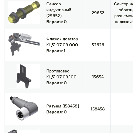
Сенсор
Сенсор н
индуктивный
образц
29652
(29652)
разъемо
Версия:
0
подключе
Флажок-дозатор
КЦ31.07.09.000
32626
Версия:
1
Противовес
КЦ31.07.09.100
13654
Версия:
0
Разъем (158458)
158458
Версия:
0