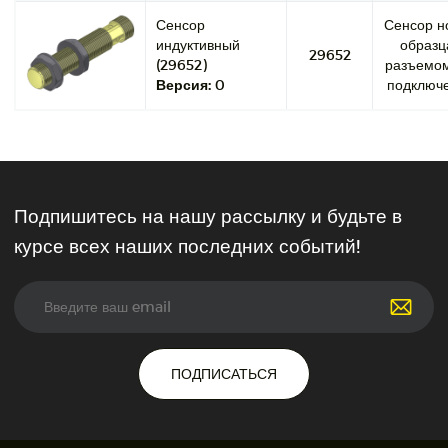
Сенсор
Сенсор н
индуктивный
образц
29652
(29652)
разъемо
Версия:
0
подключе
Подпишитесь на нашу рассылку и будьте в
курсе всех наших последних событий!
ПОДПИСАТЬСЯ