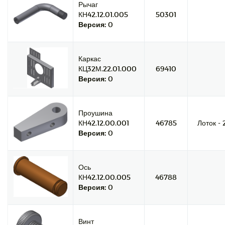
Рычаг
КН42.12.01.005
50301
Версия:
0
Каркас
КЦ32М.22.01.000
69410
Версия:
0
Проушина
КН42.12.00.001
46785
Лоток - 
Версия:
0
Ось
КН42.12.00.005
46788
Версия:
0
Винт