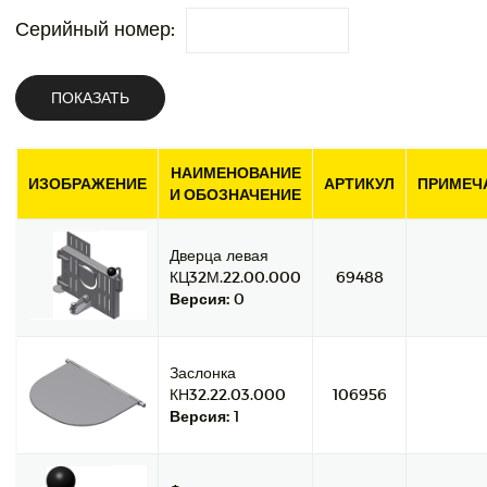
Серийный номер:
ПОКАЗАТЬ
НАИМЕНОВАНИЕ
ИЗОБРАЖЕНИЕ
АРТИКУЛ
ПРИМЕЧ
И ОБОЗНАЧЕНИЕ
Дверца левая
КЦ32М.22.00.000
69488
Версия:
0
Заслонка
КН32.22.03.000
106956
Версия:
1