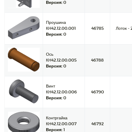
Версия:
0
Проушина
КН42.12.00.001
46785
Лоток - 
Версия:
0
Ось
КН42.12.00.005
46788
Версия:
0
Винт
КН42.12.00.006
46790
Версия:
0
Контргайка
КН42.12.00.007
46792
Версия:
1