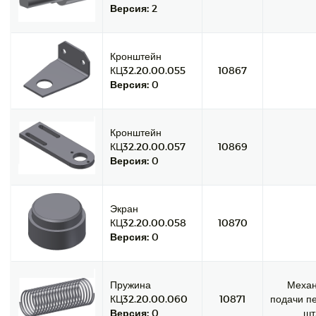
Версия:
2
Кронштейн
КЦ32.20.00.055
10867
Версия:
0
Кронштейн
КЦ32.20.00.057
10869
Версия:
0
Экран
КЦ32.20.00.058
10870
Версия:
0
Пружина
Меха
КЦ32.20.00.060
10871
подачи пе
Версия:
0
шт