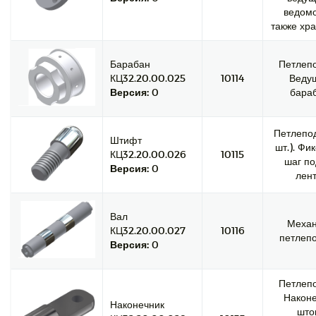
ведомо
также хра
Барабан
Петлепо
КЦ32.20.00.025
10114
Веду
Версия:
0
бараб
Петлепод
Штифт
шт.). Фи
КЦ32.20.00.026
10115
шаг по
Версия:
0
лент
Вал
Меха
КЦ32.20.00.027
10116
петлепо
Версия:
0
Петлепо
Наконе
Наконечник
што