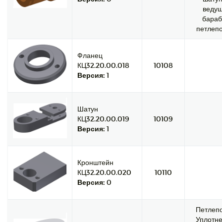
ведущ
бараб
петлепо
Фланец
КЦ32.20.00.018
10108
Версия:
1
Шатун
КЦ32.20.00.019
10109
Версия:
1
Кронштейн
КЦ32.20.00.020
10110
Версия:
0
Петлепо
Уплотне