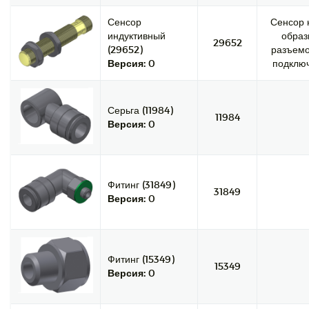
Сенсор
Сенсор 
индуктивный
образ
29652
(29652)
разъемо
Версия:
0
подключ
Серьга (11984)
11984
Версия:
0
Фитинг (31849)
31849
Версия:
0
Фитинг (15349)
15349
Версия:
0