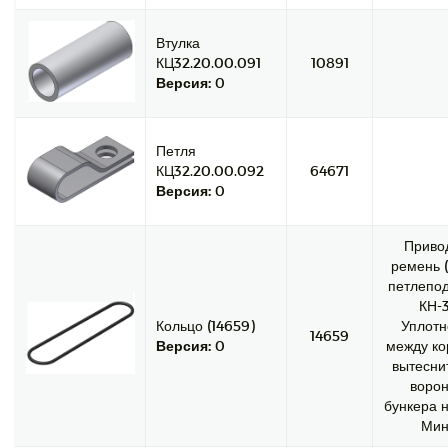
Втулка
КЦ32.20.00.091
10891
Версия:
0
Петля
КЦ32.20.00.092
64671
Версия:
0
Приво
ремень (
петлепод
КН-3
Кольцо (14659)
Уплотн
14659
Версия:
0
между ко
вытесни
ворон
бункера н
Мин