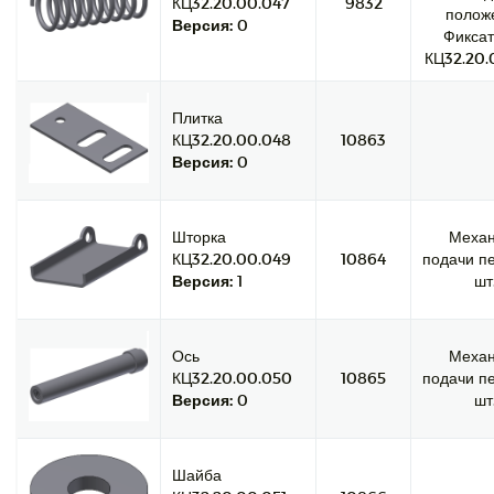
КЦ32.20.00.047
9832
полож
Версия:
0
Фиксат
КЦ32.20.
Плитка
КЦ32.20.00.048
10863
Версия:
0
Шторка
Меха
КЦ32.20.00.049
10864
подачи пе
Версия:
1
шт
Ось
Меха
КЦ32.20.00.050
10865
подачи пе
Версия:
0
шт
Шайба