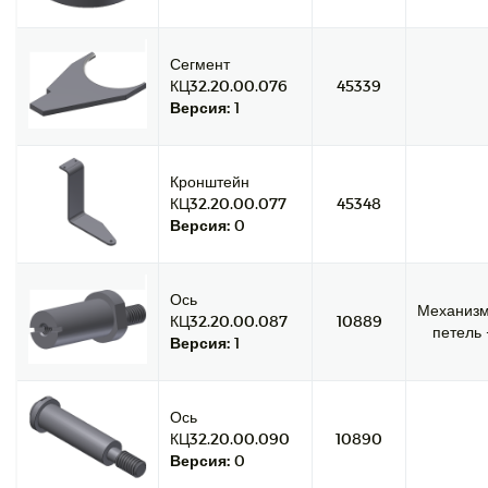
Сегмент
КЦ32.20.00.076
45339
Версия:
1
Кронштейн
КЦ32.20.00.077
45348
Версия:
0
Ось
Механиз
КЦ32.20.00.087
10889
петель -
Версия:
1
Ось
КЦ32.20.00.090
10890
Версия:
0