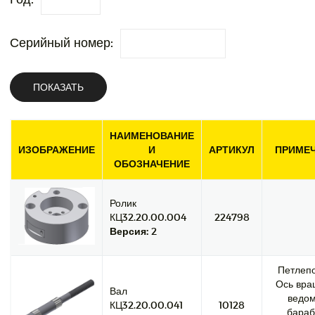
Серийный номер:
ПОКАЗАТЬ
НАИМЕНОВАНИЕ
ИЗОБРАЖЕНИЕ
И
АРТИКУЛ
ПРИМЕ
ОБОЗНАЧЕНИЕ
Ролик
КЦ32.20.00.004
224798
Версия:
2
Петлепо
Ось вра
Вал
ведом
КЦ32.20.00.041
10128
бараб