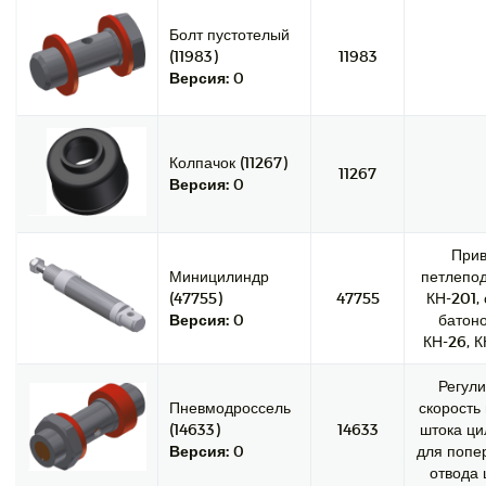
Болт пустотелый
(11983)
11983
Версия:
0
Колпачок (11267)
11267
Версия:
0
При
Миницилиндр
петлепод
(47755)
47755
КН-201,
Версия:
0
батоно
КН-26, К
Регули
Пневмодроссель
скорость
(14633)
14633
штока ци
Версия:
0
для попе
отвода 