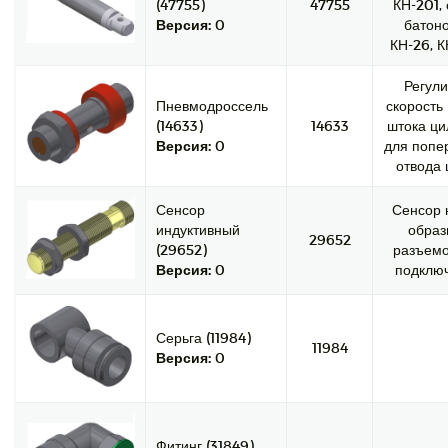
(47755)
47755
КН-201,
Версия:
0
батоно
КН-26, К
Регули
Пневмодроссель
скорость
(14633)
14633
штока ци
Версия:
0
для попе
отвода 
Сенсор
Сенсор 
индуктивный
образ
29652
(29652)
разъемо
Версия:
0
подключ
Серьга (11984)
11984
Версия:
0
Фитинг (31849)