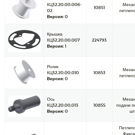
КЦ32.20.00.006-
Меха
10851
02
петлепо
Версия:
0
Крышка
КЦ32.20.00.007
224793
Версия:
1
Ролик
Меха
КЦ32.20.00.010
10853
петлепо
Версия:
0
Ось
Меха
КЦ32.20.00.013
10855
подачи п
Версия:
0
шт
Петлепо
Фикса