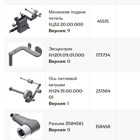
Механизм подачи
петель
45515
КЦ32.20.00.000
Версия:
9
Эксцентрик
КН201.09.01.000
173734
Версия:
0
Ось петлевой
катушки
КН24.19.00.000-
231364
01
Версия:
1
Разъем (158458)
158458
Версия:
0