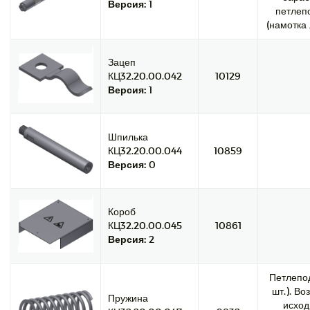
Версия:
1
петлеп
(намотка 
Зацеп
КЦ32.20.00.042
10129
Версия:
1
Шпилька
КЦ32.20.00.044
10859
Версия:
0
Короб
КЦ32.20.00.045
10861
Версия:
2
Петлепод
шт.). Во
Пружина
исход