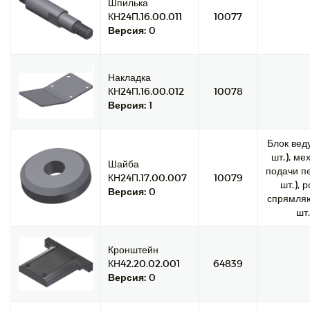
Шпилька
КН24П.16.00.011
10077
Версия:
0
Накладка
КН24П.16.00.012
10078
Версия:
1
Блок вед
шт.), ме
Шайба
подачи пе
КН24П.17.00.007
10079
шт.), 
Версия:
0
спрямляю
шт.
Кронштейн
КН42.20.02.001
64839
Версия:
0