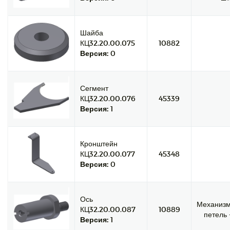
Шайба
КЦ32.20.00.075
10882
Версия:
0
Сегмент
КЦ32.20.00.076
45339
Версия:
1
Кронштейн
КЦ32.20.00.077
45348
Версия:
0
Ось
Механиз
КЦ32.20.00.087
10889
петель -
Версия:
1