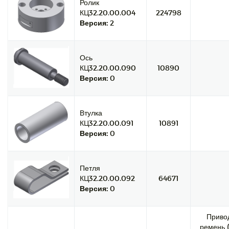
Ролик
КЦ32.20.00.004
224798
Версия:
2
Ось
КЦ32.20.00.090
10890
Версия:
0
Втулка
КЦ32.20.00.091
10891
Версия:
0
Петля
КЦ32.20.00.092
64671
Версия:
0
Приво
ремень (