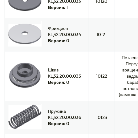
КЦ32.20.00.033
10120
Версия:
1
Фрикцион
КЦ32.20.00.034
10121
Версия:
0
Петлепо
Перед
Шкив
вращен
КЦ32.20.00.035
10122
ведо
Версия:
0
бара
петлеп
(намотка 
Пружина
КЦ32.20.00.036
10123
Версия:
0