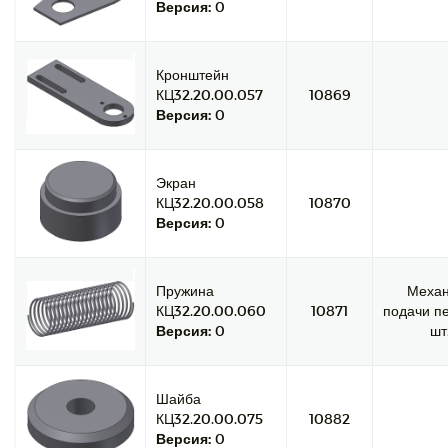
Версия:
0
Кронштейн
КЦ32.20.00.057
10869
Версия:
0
Экран
КЦ32.20.00.058
10870
Версия:
0
Пружина
Меха
КЦ32.20.00.060
10871
подачи пе
Версия:
0
шт
Шайба
КЦ32.20.00.075
10882
Версия:
0