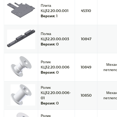
Плита
КЦ32.20.00.001
45310
Версия:
1
Полка
КЦ32.20.00.003
10847
Версия:
0
Ролик
Меха
КЦ32.20.00.006
10849
петлепо
Версия:
0
Ролик
КЦ32.20.00.006-
Меха
10850
01
петлепо
Версия:
0
Ролик