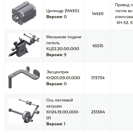
Привод т
Цилиндр (14430)
петли во
14430
Версия:
0
клипсова
КН-32, К
Механизм подачи
петель
45515
КЦ32.20.00.000
Версия:
9
Эксцентрик
КН201.09.01.000
173734
Версия:
0
Ось петлевой
катушки
КН24.19.00.000-
231364
01
Версия:
1