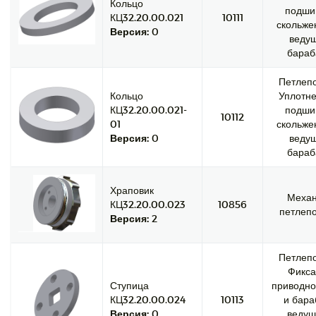
Кольцо
подши
КЦ32.20.00.021
10111
скольже
Версия:
0
веду
бараб
Петлепо
Кольцо
Уплотне
КЦ32.20.00.021-
подши
10112
01
скольже
Версия:
0
веду
бараб
Храповик
Меха
КЦ32.20.00.023
10856
петлепо
Версия:
2
Петлепо
Фикса
Ступица
приводно
КЦ32.20.00.024
10113
и бара
Версия:
0
ведущ