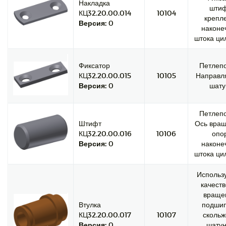
Накладка
шти
КЦ32.20.00.014
10104
крепл
Версия:
0
наконе
штока ци
Фиксатор
Петлепо
КЦ32.20.00.015
10105
Направ
Версия:
0
шату
Петлепо
Штифт
Ось вращ
КЦ32.20.00.016
10106
опо
Версия:
0
наконе
штока ци
Использу
качеств
враще
Втулка
подши
КЦ32.20.00.017
10107
скольж
Версия:
0
шатун