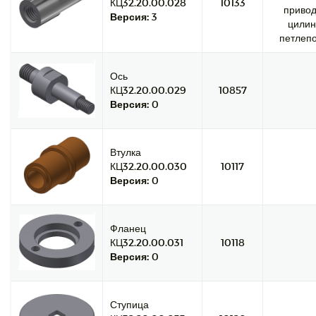
КЦ32.20.00.028
10133
привод
Версия:
3
цилин
петлепо
Ось
КЦ32.20.00.029
10857
Версия:
0
Втулка
КЦ32.20.00.030
10117
Версия:
0
Фланец
КЦ32.20.00.031
10118
Версия:
0
Ступица