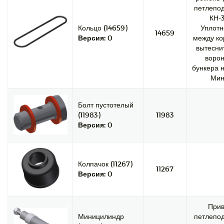
петлепод
КН-3
Кольцо (14659)
Уплотн
14659
Версия:
0
между ко
вытесни
ворон
бункера н
Мин
Болт пустотелый
(11983)
11983
Версия:
0
Колпачок (11267)
11267
Версия:
0
При
Миницилиндр
петлепод