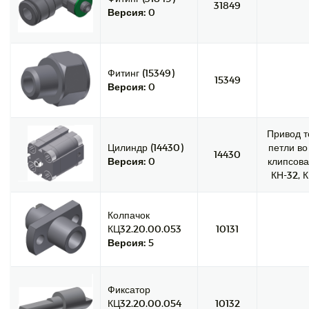
31849
Версия:
0
Фитинг (15349)
15349
Версия:
0
Привод т
Цилиндр (14430)
петли во
14430
Версия:
0
клипсова
КН-32, К
Колпачок
КЦ32.20.00.053
10131
Версия:
5
Фиксатор
КЦ32.20.00.054
10132