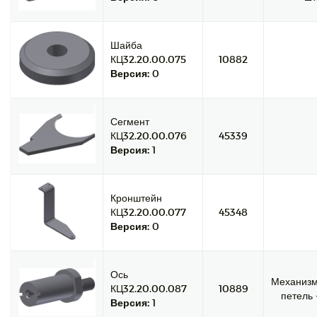
Шайба
КЦ32.20.00.075
10882
Версия:
0
Сегмент
КЦ32.20.00.076
45339
Версия:
1
Кронштейн
КЦ32.20.00.077
45348
Версия:
0
Ось
Механиз
КЦ32.20.00.087
10889
петель -
Версия:
1