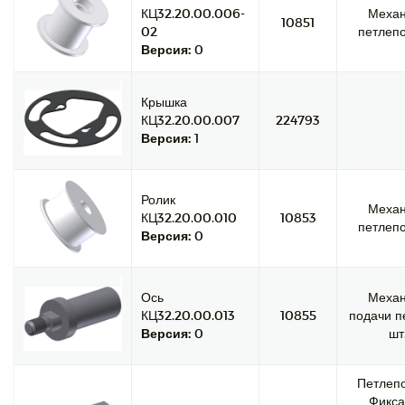
КЦ32.20.00.006-
Меха
10851
02
петлепо
Версия:
0
Крышка
КЦ32.20.00.007
224793
Версия:
1
Ролик
Меха
КЦ32.20.00.010
10853
петлепо
Версия:
0
Ось
Меха
КЦ32.20.00.013
10855
подачи п
Версия:
0
шт
Петлепо
Фикса