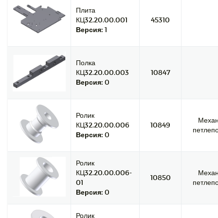
Плита
КЦ32.20.00.001
45310
Версия:
1
Полка
КЦ32.20.00.003
10847
Версия:
0
Ролик
Меха
КЦ32.20.00.006
10849
петлепо
Версия:
0
Ролик
КЦ32.20.00.006-
Меха
10850
01
петлепо
Версия:
0
Ролик