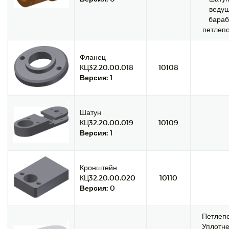
ведущ
бараб
петлепо
Фланец
КЦ32.20.00.018
10108
Версия:
1
Шатун
КЦ32.20.00.019
10109
Версия:
1
Кронштейн
КЦ32.20.00.020
10110
Версия:
0
Петлепо
Уплотне