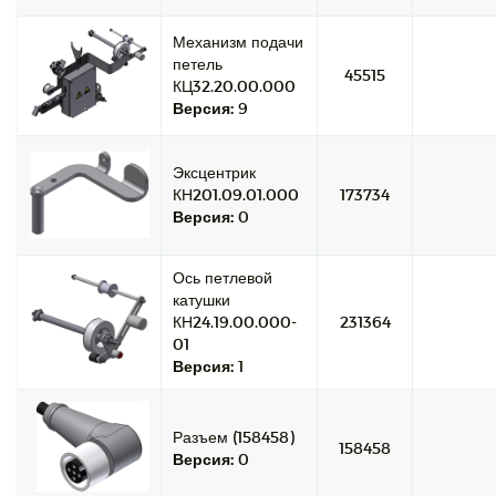
Механизм подачи
петель
45515
КЦ32.20.00.000
Версия:
9
Эксцентрик
КН201.09.01.000
173734
Версия:
0
Ось петлевой
катушки
КН24.19.00.000-
231364
01
Версия:
1
Разъем (158458)
158458
Версия:
0