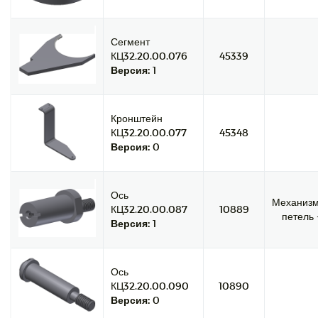
Сегмент
КЦ32.20.00.076
45339
Версия:
1
Кронштейн
КЦ32.20.00.077
45348
Версия:
0
Ось
Механиз
КЦ32.20.00.087
10889
петель -
Версия:
1
Ось
КЦ32.20.00.090
10890
Версия:
0