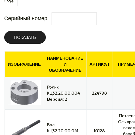
Серийный номер:
ПОКАЗАТЬ
НАИМЕНОВАНИЕ
ИЗОБРАЖЕНИЕ
И
АРТИКУЛ
ПРИМЕ
ОБОЗНАЧЕНИЕ
Ролик
КЦ32.20.00.004
224798
Версия:
2
Петлепо
Ось вра
Вал
ведом
КЦ32.20.00.041
10128
бараб