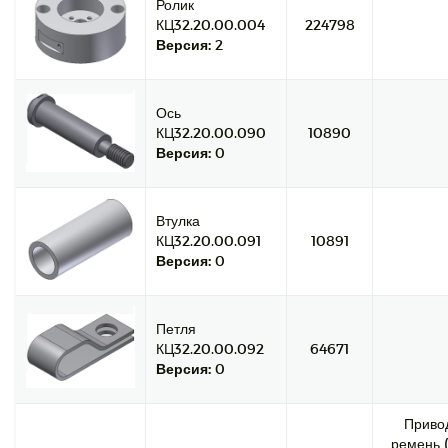
Ролик
КЦ32.20.00.004
224798
Версия:
2
Ось
КЦ32.20.00.090
10890
Версия:
0
Втулка
КЦ32.20.00.091
10891
Версия:
0
Петля
КЦ32.20.00.092
64671
Версия:
0
Приво
ремень (