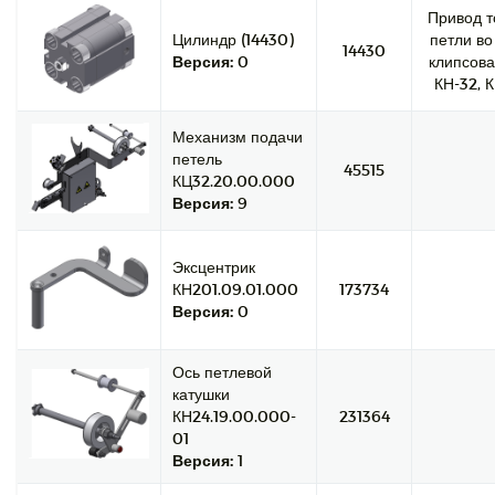
Привод т
Цилиндр (14430)
петли во
14430
Версия:
0
клипсова
КН-32, К
Механизм подачи
петель
45515
КЦ32.20.00.000
Версия:
9
Эксцентрик
КН201.09.01.000
173734
Версия:
0
Ось петлевой
катушки
КН24.19.00.000-
231364
01
Версия:
1