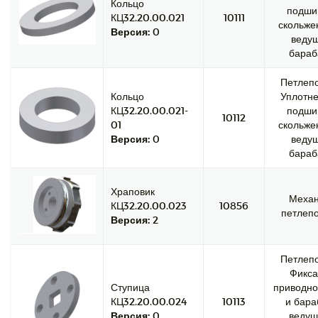
Кольцо
подши
КЦ32.20.00.021
10111
скольже
Версия:
0
веду
бараб
Петлепо
Кольцо
Уплотне
КЦ32.20.00.021-
подши
10112
01
скольже
Версия:
0
веду
бараб
Храповик
Меха
КЦ32.20.00.023
10856
петлепо
Версия:
2
Петлепо
Фикса
Ступица
приводно
КЦ32.20.00.024
10113
и бара
Версия:
0
ведущ