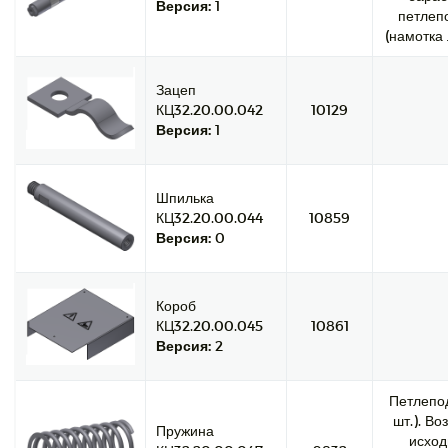
Версия:
1
петлеп
(намотка 
Зацеп
КЦ32.20.00.042
10129
Версия:
1
Шпилька
КЦ32.20.00.044
10859
Версия:
0
Короб
КЦ32.20.00.045
10861
Версия:
2
Петлепод
шт.). Во
Пружина
исход