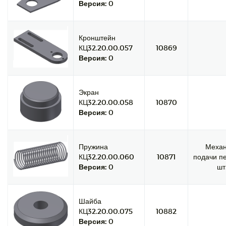
Версия:
0
Кронштейн
КЦ32.20.00.057
10869
Версия:
0
Экран
КЦ32.20.00.058
10870
Версия:
0
Пружина
Меха
КЦ32.20.00.060
10871
подачи пе
Версия:
0
шт
Шайба
КЦ32.20.00.075
10882
Версия:
0