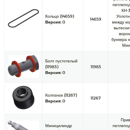
петлепод
КН-3
Кольцо (14659)
Уплотн
14659
Версия:
0
между ко
вытесни
ворон
бункера н
Мин
Болт пустотелый
(11983)
11983
Версия:
0
Колпачок (11267)
11267
Версия:
0
При
Миницилиндр
петлепод