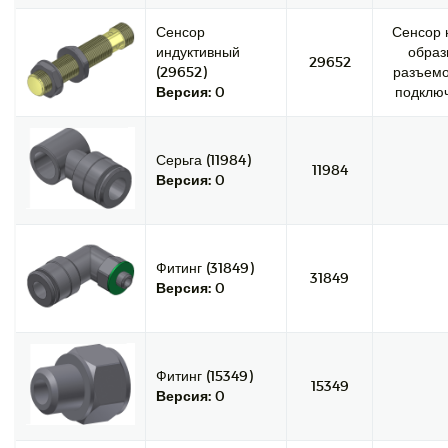
Сенсор
Сенсор 
индуктивный
образ
29652
(29652)
разъемо
Версия:
0
подключ
Серьга (11984)
11984
Версия:
0
Фитинг (31849)
31849
Версия:
0
Фитинг (15349)
15349
Версия:
0