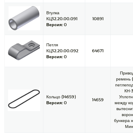
Втулка
КЦ32.20.00.091
10891
Версия:
0
Петля
КЦ32.20.00.092
64671
Версия:
0
Приво
ремень (
петлепод
КН-3
Кольцо (14659)
Уплотн
14659
Версия:
0
между ко
вытесни
ворон
бункера н
Мин