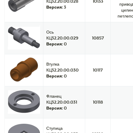
КЦ32.20.00.028
10133
привод
Версия:
3
цилин
петлепо
Ось
КЦ32.20.00.029
10857
Версия:
0
Втулка
КЦ32.20.00.030
10117
Версия:
0
Фланец
КЦ32.20.00.031
10118
Версия:
0
Ступица