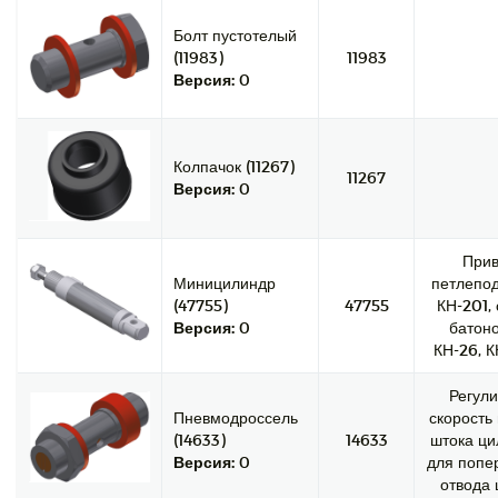
Болт пустотелый
(11983)
11983
Версия:
0
Колпачок (11267)
11267
Версия:
0
При
Миницилиндр
петлепод
(47755)
47755
КН-201,
Версия:
0
батоно
КН-26, К
Регули
Пневмодроссель
скорость
(14633)
14633
штока ци
Версия:
0
для попе
отвода 