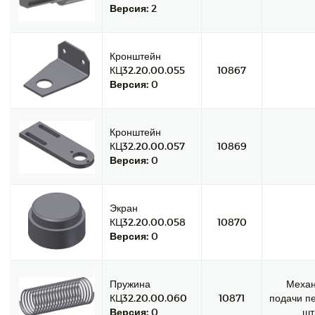
Версия:
2
Кронштейн
КЦ32.20.00.055
10867
Версия:
0
Кронштейн
КЦ32.20.00.057
10869
Версия:
0
Экран
КЦ32.20.00.058
10870
Версия:
0
Пружина
Меха
КЦ32.20.00.060
10871
подачи пе
Версия:
0
шт