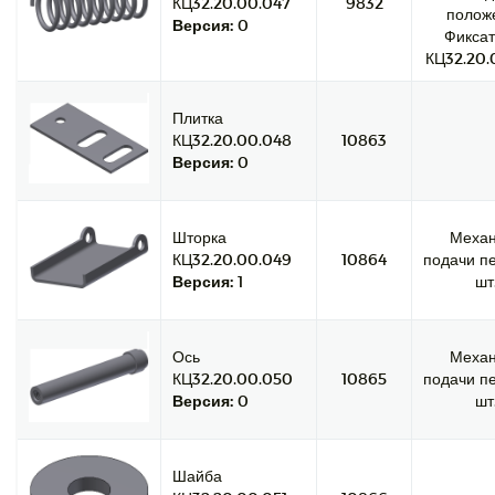
КЦ32.20.00.047
9832
полож
Версия:
0
Фиксат
КЦ32.20.
Плитка
КЦ32.20.00.048
10863
Версия:
0
Шторка
Меха
КЦ32.20.00.049
10864
подачи пе
Версия:
1
шт
Ось
Меха
КЦ32.20.00.050
10865
подачи пе
Версия:
0
шт
Шайба