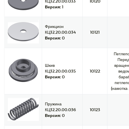
КЦ32.20.00.033
10120
Версия:
1
Фрикцион
КЦ32.20.00.034
10121
Версия:
0
Петлепо
Перед
Шкив
вращен
КЦ32.20.00.035
10122
ведо
Версия:
0
бара
петлеп
(намотка 
Пружина
КЦ32.20.00.036
10123
Версия:
0