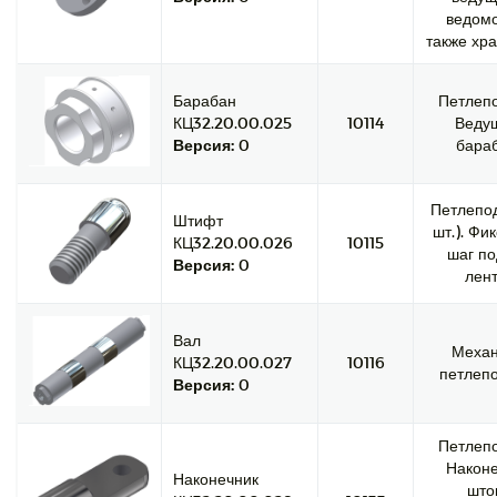
ведомо
также хра
Барабан
Петлепо
КЦ32.20.00.025
10114
Веду
Версия:
0
бараб
Петлепод
Штифт
шт.). Фи
КЦ32.20.00.026
10115
шаг по
Версия:
0
лент
Вал
Меха
КЦ32.20.00.027
10116
петлепо
Версия:
0
Петлепо
Наконе
Наконечник
што