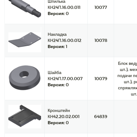
Шпилька
КН24П.16.00.011
10077
Версия:
0
Накладка
КН24П.16.00.012
10078
Версия:
1
Блок вед
шт.), ме
Шайба
подачи пе
КН24П.17.00.007
10079
шт.), 
Версия:
0
спрямляю
шт.
Кронштейн
КН42.20.02.001
64839
Версия:
0