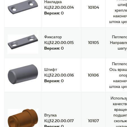
Накладка
шти
КЦ32.20.00.014
10104
крепл
Версия:
0
наконе
штока ци
Фиксатор
Петлепо
КЦ32.20.00.015
10105
Направ
Версия:
0
шату
Петлепо
Штифт
Ось вращ
КЦ32.20.00.016
10106
опо
Версия:
0
наконе
штока ци
Использу
качеств
враще
Втулка
подши
КЦ32.20.00.017
10107
скольж
Версия:
0
шатун