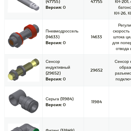
(47755)
47755
КН-201,
Версия:
0
батоно
КН-26, К
Регули
Пневмодроссель
скорость
(14633)
14633
штока ци
Версия:
0
для попе
отвода 
Сенсор
Сенсор 
индуктивный
образ
29652
(29652)
разъемо
Версия:
0
подключ
Серьга (11984)
11984
Версия:
0
Фитинг (31849)