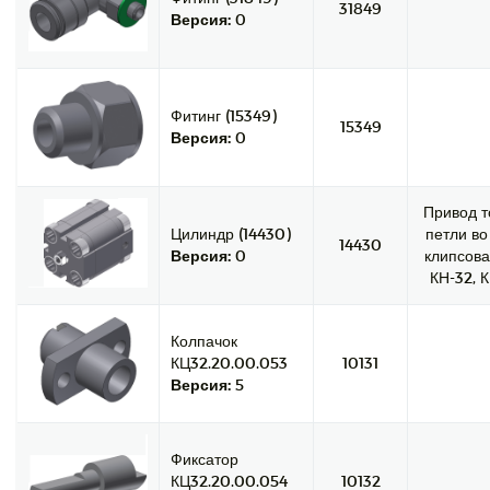
31849
Версия:
0
Фитинг (15349)
15349
Версия:
0
Привод т
Цилиндр (14430)
петли во
14430
Версия:
0
клипсова
КН-32, К
Колпачок
КЦ32.20.00.053
10131
Версия:
5
Фиксатор
КЦ32.20.00.054
10132