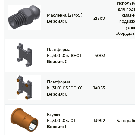
Использу
для под
Масленка (21769)
смазки
21769
Версия:
0
подвиж
узлы
оборудов
Платформа
КЦ31.01.03.110-01
14003
Версия:
0
Платформа
КЦ31.01.03.100-01
14053
Версия:
0
Втулка
КЦ31.01.03.101
13992
Блок раб
Версия:
1