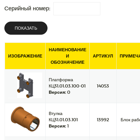
Серийный номер:
ПОКАЗАТЬ
НАИМЕНОВАНИЕ
ИЗОБРАЖЕНИЕ
И
АРТИКУЛ
ПРИМЕЧ
ОБОЗНАЧЕНИЕ
Платформа
КЦ31.01.03.100-01
14053
Версия:
0
Втулка
КЦ31.01.03.101
13992
Блок раб
Версия:
1