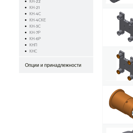
КН-22
КН-21
КН-4С
КН-4СКЕ
КН-3С
КН-7Р
КН-6Р
КНП
КНС
Опции и принадлежности