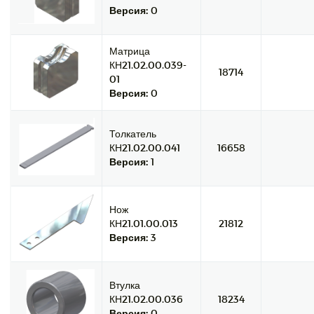
Версия:
0
Матрица
КН21.02.00.039-
18714
01
Версия:
0
Толкатель
КН21.02.00.041
16658
Версия:
1
Нож
КН21.01.00.013
21812
Версия:
3
Втулка
КН21.02.00.036
18234
Версия:
0