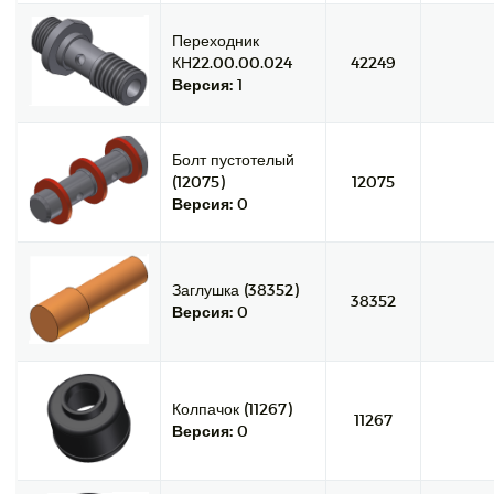
Переходник
КН22.00.00.024
42249
Версия:
1
Болт пустотелый
(12075)
12075
Версия:
0
Заглушка (38352)
38352
Версия:
0
Колпачок (11267)
11267
Версия:
0